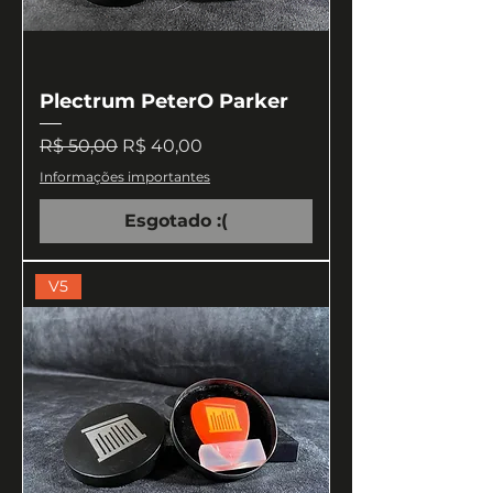
Plectrum PeterO Parker
Preço normal
Preço promocional
R$ 50,00
R$ 40,00
Informações importantes
Esgotado :(
V5