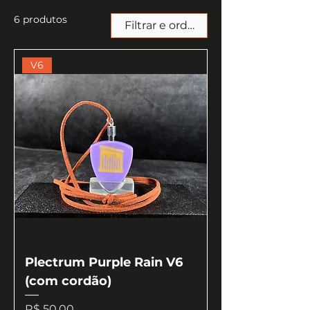
6 produtos
Filtrar e ordenar
V6
Plectrum Purple Rain V6
(com cordão)
Preço
R$ 50,00