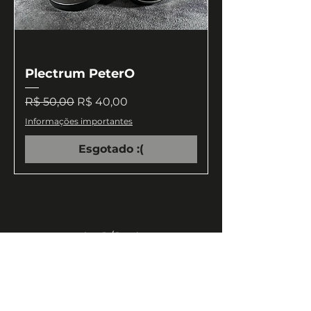
Plectrum PeterO
Preço normal
Preço promocional
R$ 50,00
R$ 40,00
Informações importantes
Esgotado :(
1
/
1
Perguntas frequentes