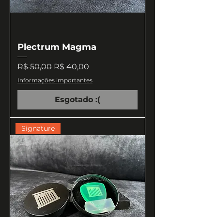
Plectrum Magma
Preço normal
Preço promocional
R$ 50,00
R$ 40,00
Informações importantes
Esgotado :(
Signature