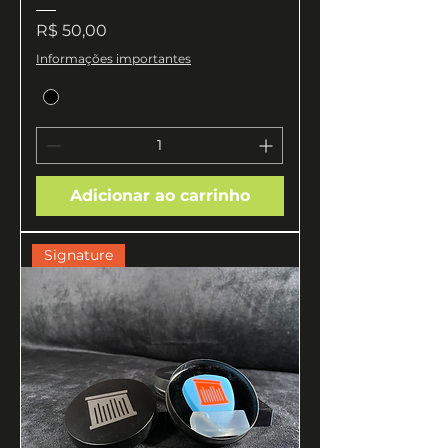
Preço
R$ 50,00
Informações importantes
Adicionar ao carrinho
Signature