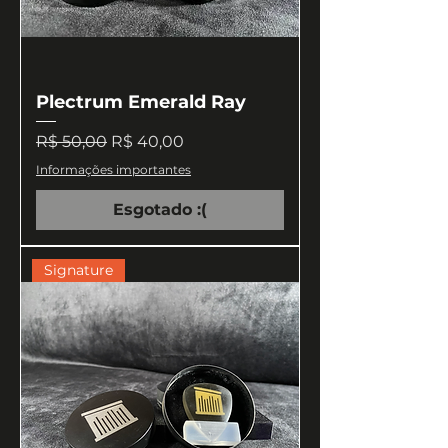
Plectrum Emerald Ray
Preço normal
Preço promocional
R$ 50,00
R$ 40,00
Informações importantes
Esgotado :(
Signature